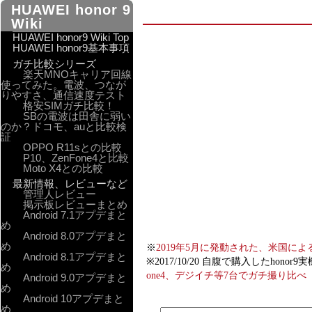
HUAWEI honor 9
Wiki
HUAWEI honor9 Wiki Top
HUAWEI honor9基本事項
ガチ比較シリーズ
楽天MNOキャリア回線
使ってみた。電波、つなが
りやすさ、通信速度テスト
格安SIMガチ比較！
SBの電波は田舎に弱い
のか？ドコモ、auと比較検
証
OPPO R11sとの比較
P10、ZenFone4と比較
Moto X4との比較
最新情報、レビューなど
管理人レビュー
掲示板レビューまとめ
Android 7.1アプデまと
め
Android 8.0アプデまと
め
※
2019年5月に発動された、米国に
Android 8.1アプデまと
※2017/10/20 自腹で購入した
め
one4、デジイチ等7台でガチ撮り比
Android 9.0アプデまと
め
Android 10アプデまと
め