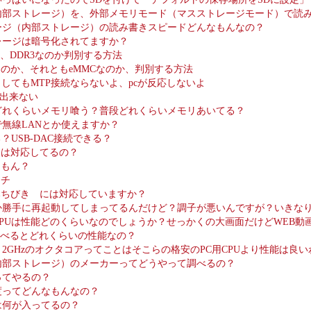
内部ストレージ）を、外部メモリモード（マスストレージモード）で読
ージ（内部ストレージ）の読み書きスピードどんなもんなの？
レージは暗号化されてますか？
か、DDR3なのか判別する方法
なのか、それともeMMCなのか、判別する方法
うしてもMTP接続ならないよ、pcが反応しないよ
接続出来ない
どれくらいメモリ喰う？普段どれくらいメモリあいてる？
無線LANとか使えますか？
？USB-DAC接続できる？
出力は対応してるの？
なもん？
イチ
みちびき には対応していますか？
か勝手に再起動してしまってるんだけど？調子が悪いんですが？いきな
PUは性能どのくらいなのでしょうか？せっかくの大画面だけどWEB動画
と比べるとどれくらいの性能なの？
2GHzのオクタコアってことはそこらの格安のPC用CPUより性能は良
内部ストレージ）のメーカーってどうやって調べるの？
ってやるの？
度ってどんなもんなの？
は何が入ってるの？