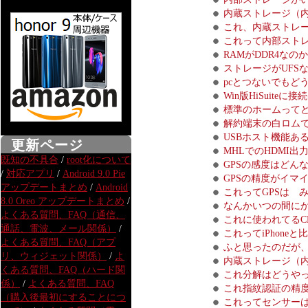
内蔵ストレージ（
これ、内蔵ストレ
これって内部スト
RAMがDDR4なの
ストレージがUFS
pcとつないでもど
Win版HiSuiteに
標準のホームって
解約端末の白ロムで
USBホスト機能ある
更新ページ
MHLでのHDMI
既知の不具合
/
root化について
GPSの感度はどん
/
対応アプリ
/
Android 9.0 Pie
GPSの精度がイマ
アップデートまとめ
/
Android
これってGPSは 
8.0 Oreo アップデートまとめ
/
なんかいつの間に
よくある質問、FAQ（通信、
これに使われてるC
通話、電波、メール関係）
/
これってiPhone
よくある質問、FAQ（アプ
ふと思ったのだが、
リ、ウィジェット関係）
/
よ
内蔵ストレージ（
くある質問、FAQ（ハード関
これ分解はどうや
係）
/
よくある質問、FAQ
これ指紋認証の精
（購入後最初にすることにつ
これってセンサー