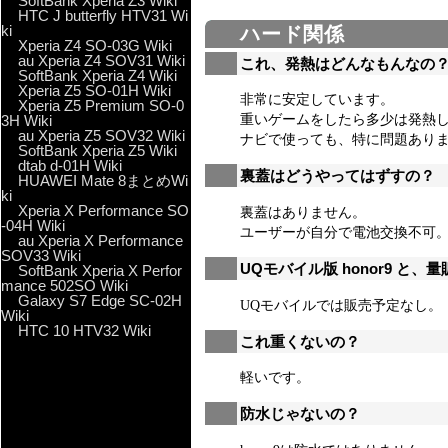
SoftBank Xperia Z3 Wiki
HTC J butterfly HTV31 Wi
ki
ハード関係
Xperia Z4 SO-03G Wiki
au Xperia Z4 SOV31 Wiki
これ、発熱はどんなもんなの？S
SoftBank Xperia Z4 Wiki
Xperia Z5 SO-01H Wiki
非常に安定しています。
Xperia Z5 Premium SO-0
3H Wiki
重いゲームをしたら多少は発熱し
au Xperia Z5 SOV32 Wiki
ナビで使っても、特に問題あり
SoftBank Xperia Z5 Wiki
dtab d-01H Wiki
裏蓋はどうやってはずすの？
HUAWEI Mate 8まとめWi
ki
Xperia X Performance SO
裏蓋はありません。
-04H Wiki
ユーザーが自分で電池交換不可
au Xperia X Performance
SOV33 Wiki
UQモバイル版 honor9 と
SoftBank Xperia X Perfor
mance 502SO Wiki
Galaxy S7 Edge SC-02H
UQモバイルでは販売予定なし。
Wiki
HTC 10 HTV32 Wiki
これ重くないの？
軽いです。
防水じゃないの？