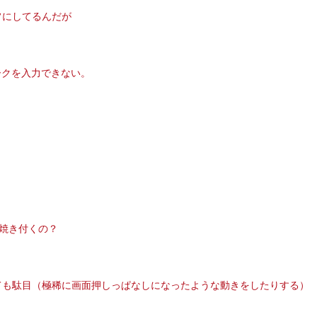
オフにしてるんだが
マークを入力できない。
焼き付くの？
ても駄目（極稀に画面押しっぱなしになったような動きをしたりする）