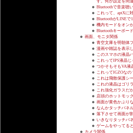
す。何か設定を間
Bluetoothで
これって、aptX
BluetoothがLIN
機内モードをオンから
Bluetooth
画面、モニタ関係
青空文庫を明朝体
漫画や雑誌を表示
このスマホの液晶
これってIPS液晶
つかそもそもVA液
これってIGZOなの
これは飛散保護シ
これの液晶はゴリ
これ強化ガラスだ
店頭のホットモッ
画面が黄色かぶり
なんかタッチパネ
落下させて画面が
いきなりタッチパ
ゲームをやってる
カメラ関係