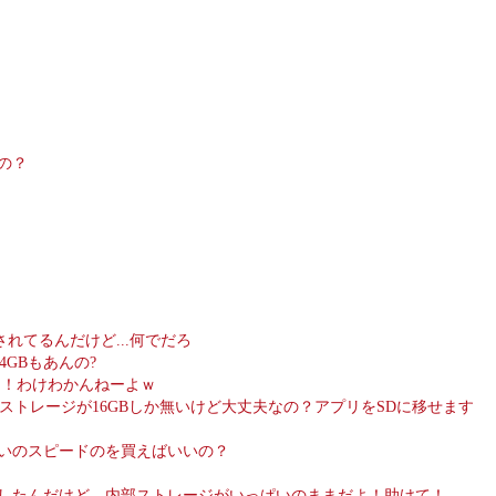
なの？
れてるんだけど...何でだろ
4GBもあんの?
んだよ！わけわかんねーよｗ
ストレージが16GBしか無いけど大丈夫なの？アプリをSDに移せます
らいのスピードのを買えばいいの？
」したんだけど、内部ストレージがいっぱいのままだよ！助けて！