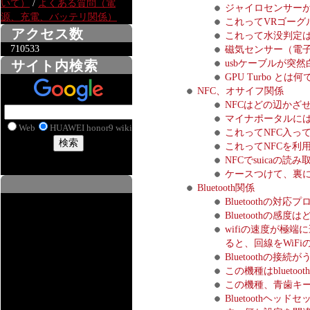
いて）
/
よくある質問（電
ジャイロセンサー
源、充電、バッテリ関係）
これってVRゴーグ
アクセス数
これって水没判定
710533
磁気センサー（電
サイト内検索
usbケーブルが突
GPU Turbo と
NFC、オサイフ関係
NFCはどの辺かざ
マイナポータルに
Web
HUAWEI honor9 wiki
これってNFC入っ
これってNFCを利
NFCでsuica
ケースつけて、裏に
Bluetooth関係
Bluetoothの対
Bluetoothの
wifiの速度が極端
ると、回線をWiF
Bluetoothの接
この機種はbluet
この機種、青歯キ
Bluetooth