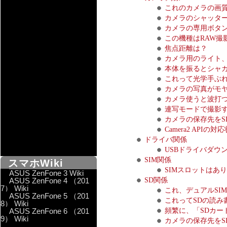
これのカメラの画
カメラのシャッタ
カメラの専用ボタ
この機種はRAW撮
焦点距離は？
カメラ用のライト
本体を振るとシャ
これって光学手ぶ
カメラの写真がモ
カメラ使うと波打
連写モードで撮影
カメラの保存先を
Camera2 AP
ドライバ関係
USBドライバダウ
SIM関係
スマホWiki
SIMスロットはあ
ASUS ZenFone 3 Wiki
ASUS ZenFone 4 （201
SD関係
7） Wiki
これ、デュアルSI
ASUS ZenFone 5 （201
これってSDの読み
8） Wiki
ASUS ZenFone 6 （201
頻繁に、「SDカー
9） Wiki
カメラの保存先を