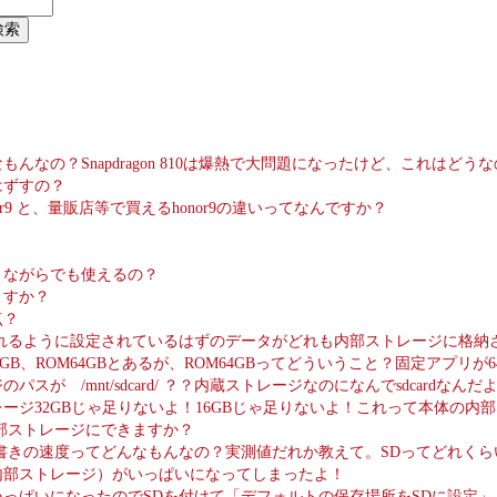
んなの？Snapdragon 810は爆熱で大問題になったけど、これはどう
はずすの？
nor9 と、量販店等で買えるhonor9の違いってなんですか？
りながらでも使えるの？
ますか？
点？
れるように設定されているはずのデータがどれも内部ストレージに格納さ
GB、ROM64GBとあるが、ROM64GBってどういうこと？固定アプリが6
パスが /mnt/sdcard/ ？？内蔵ストレージなのになんでsdcardな
ージ32GBじゃ足りないよ！16GBじゃ足りないよ！これって本体の内部
部ストレージにできますか？
書きの速度ってどんなもんなの？実測値だれか教えて。SDってどれく
内部ストレージ）がいっぱいになってしまったよ！
いっぱいになったのでSDを付けて「デフォルトの保存場所をSDに設定