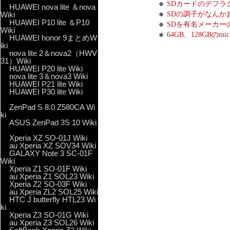
SDカードのデフラ
HUAWEI nova lite ＆nova
Wiki
SDの調子がなんか
HUAWEI P10 lite ＆P10
SDを有名メーカ
Wiki
64GB、128GBの
HUAWEI honor 9まとめW
iki
nova lite 2＆nova2（HWV
31）Wiki
HUAWEI P20 lite Wiki
nova lite 3＆nova3 Wiki
HUAWEI P21 lite Wiki
HUAWEI P30 lite Wiki
ZenPad S 8.0 Z580CA Wi
ki
ASUS ZenPad 3S 10 Wiki
Xperia XZ SO-01J Wiki
au Xperia XZ SOV34 Wiki
GALAXY Note 3 SC-01F
Wiki
Xperia Z1 SO-01F Wiki
au Xperia Z1 SOL23 Wiki
Xperia Z2 SO-03F Wiki
au Xperia ZL2 SOL25 Wiki
HTC J butterfly HTL23 Wi
ki
Xperia Z3 SO-01G Wiki
au Xperia Z3 SOL26 Wiki