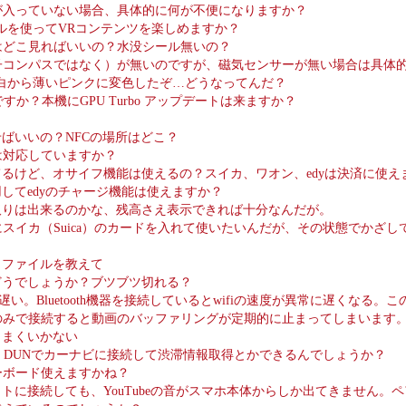
が入っていない場合、具体的に何が不便になりますか？
ルを使ってVRコンテンツを楽しめますか？
はどこ見ればいいの？水没シール無いの？
子コンパスではなく）が無いのですが、磁気センサーが無い場合は具体
然白から薄いピンクに変色したぞ…どうなってんだ？
は何ですか？本機にGPU Turbo アップデートは来ますか？
せばいいの？NFCの場所はどこ？
は対応していますか？
てるけど、オサイフ機能は使えるの？スイカ、ワオン、edyは決済に使え
用してedyのチャージ機能は使えますか？
の読み取りは出来るのかな、残高さえ表示できれば十分なんだが。
スイカ（Suica）のカードを入れて使いたいんだが、その状態でかざ
応プロファイルを教えて
感度はどうでしょうか？ブツブツ切れる？
に遅い。Bluetooth機器を接続しているとwifiの速度が異常に遅くなる。
iのみで接続すると動画のバッファリングが定期的に止まってしまいます
続がうまくいかない
ooth DUNでカーナビに接続して渋滞情報取得とかできるんでしょうか？
ーボード使えますかね？
ヘッドセットに接続しても、YouTubeの音がスマホ本体からしか出てきま