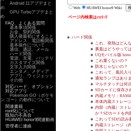
Android 11アプデまと
め
Web
HUAWEI honor9 Wiki
GPU Turboアプデまと
め
ページ内検索はctrl+F
FAQ、よくある質問
基本事項関係
お金、契約関係
購入後最初にすること
ハード関係
アドレス、電話帳関係
これ、発熱はどんなも
基本操作について
通信、通話、メール
裏蓋はどうやって
ハード関係
UQモバイル版 ho
電源、充電、バッテリ
これ重くないの？
カスタマイズ関係
文字入力関係
防水じゃないの？
エンタメ、メディア
これって、風呂入
アプリ、ウィジェット
通知ランプはあり
その他
マルチタッチは何
対応ハード、オプション
SDカードに保存さ
対応アプリ
Pokemon GO（ポケモ
内蔵メモリ：RAM4
ン ゴー）の動作について
本体内蔵ストレージの
関連書籍
内部（内蔵）ストレ
root化について
か？SDカードを内
既知の不具合
HUAWEI honor9関連動画
これってSDの読み
内蔵ストレージ（
管理者に連絡
内部ストレージが