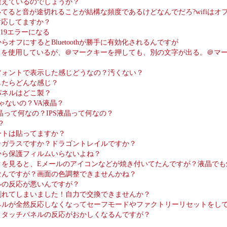
違えているのでしょうか？
音楽聴いてると音が途切れることが結構な頻度であるけどなんでだろ?wifiは
に対応してますか？
Eで119エラーになる
オフにするとBluetoothが勝手に有効化されるんですが
キーボードを使用しているが、＠マークキーを押しても、別の文字が出る。＠
フォントで表示した感じどうなの？汚くない？
したらどんな感じ？
パネルはどこ製？
じゃないの？VA液晶？
晶って何なの？IPS液晶って何なの？
？
ートは貼ってますか？
ラガラスですか？ドラゴントレイルですか？
から保護フィルムいらないよね？
クを見ると、Eメールのアイコンなどが焼き付いてたんですが？液晶でも
なんですが？画面の色調整できませんかね？
ルの反応が悪いんですが？
割れてしまいました！自力で交換できませんか？
ネルが全然反応しなくなってセーフモードやファクトリーリセットをし
とタッチパネルの反応がおかしくなるんですが？