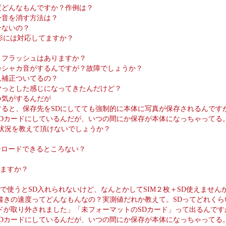
質どんなもんですか？作例は？
ー音を消す方法は？
ンないの？
影には対応してますか？
、フラッシュはありますか？
カシャカ音がするんですが？故障でしょうか？
れ補正ついてるの？
ヤっとした感じになってきたんだけど？
つ気がするんだが
すると、保存先をSDにしてても強制的に本体に写真が保存されるんです
SDカードにしているんだが、いつの間にか保存が本体になっちゃってる
Iの対応状況を教えて頂けないでしょうか？
ンロードできるところない？
りますか？
Mで使うとSD入れられないけど、なんとかしてSIM２枚＋SD使えません
書きの速度ってどんなもんなの？実測値だれか教えて。SDってどれく
ドが取り外されました」「未フォーマットのSDカード」って出るんです
SDカードにしているんだが、いつの間にか保存が本体になっちゃってる