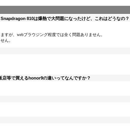
napdragon 810は爆熱で大問題になったけど、これはどうなの？
ますが、webブラウジング程度では全く問題ありません。
ません。
。
、量販店等で買えるhonor9の違いってなんですか？