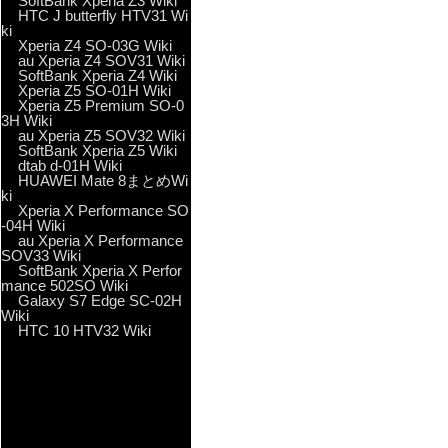
SoftBank Xperia Z3 Wiki
HTC J butterfly HTV31 Wi
ki
Xperia Z4 SO-03G Wiki
au Xperia Z4 SOV31 Wiki
SoftBank Xperia Z4 Wiki
Xperia Z5 SO-01H Wiki
Xperia Z5 Premium SO-0
3H Wiki
au Xperia Z5 SOV32 Wiki
SoftBank Xperia Z5 Wiki
dtab d-01H Wiki
HUAWEI Mate 8まとめWi
ki
Xperia X Performance SO
-04H Wiki
au Xperia X Performance
SOV33 Wiki
SoftBank Xperia X Perfor
mance 502SO Wiki
Galaxy S7 Edge SC-02H
Wiki
HTC 10 HTV32 Wiki