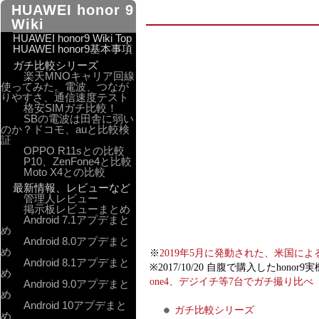
HUAWEI honor 9
Wiki
HUAWEI honor9 Wiki Top
HUAWEI honor9基本事項
ガチ比較シリーズ
楽天MNOキャリア回線
使ってみた。電波、つなが
りやすさ、通信速度テスト
格安SIMガチ比較！
SBの電波は田舎に弱い
のか？ドコモ、auと比較検
証
OPPO R11sとの比較
P10、ZenFone4と比較
Moto X4との比較
最新情報、レビューなど
管理人レビュー
掲示板レビューまとめ
Android 7.1アプデまと
め
Android 8.0アプデまと
め
※
2019年5月に発動された、米国に
Android 8.1アプデまと
※2017/10/20 自腹で購入した
め
one4、デジイチ等7台でガチ撮り比
Android 9.0アプデまと
め
Android 10アプデまと
ガチ比較シリーズ
め