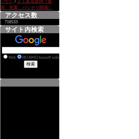
いて）
/
よくある質問（電
源、充電、バッテリ関係）
アクセス数
710533
サイト内検索
Web
HUAWEI honor9 wiki