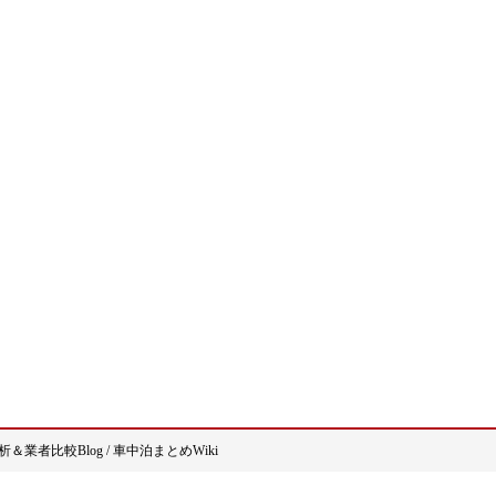
析＆業者比較Blog
/
車中泊まとめWiki