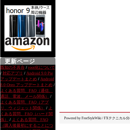
更新ページ
既知の不具合
/
root化について
/
対応アプリ
/
Android 9.0 Pie
アップデートまとめ
/
Android
8.0 Oreo アップデートまとめ
/
よくある質問、FAQ（通信、
通話、電波、メール関係）
/
よくある質問、FAQ（アプ
リ、ウィジェット関係）
/
よ
くある質問、FAQ（ハード関
Powered by
FreeStyleWiki
/
FXテクニカル分
係）
/
よくある質問、FAQ
（購入後最初にすることにつ