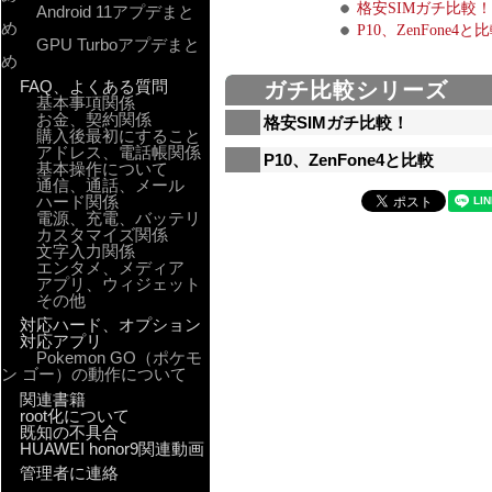
格安SIMガチ比較！
Android 11アプデまと
め
P10、ZenFone4と
GPU Turboアプデまと
め
FAQ、よくある質問
ガチ比較シリーズ
基本事項関係
お金、契約関係
格安SIMガチ比較！
購入後最初にすること
アドレス、電話帳関係
P10、ZenFone4と比較
基本操作について
通信、通話、メール
ハード関係
電源、充電、バッテリ
カスタマイズ関係
文字入力関係
エンタメ、メディア
アプリ、ウィジェット
その他
対応ハード、オプション
対応アプリ
Pokemon GO（ポケモ
ン ゴー）の動作について
関連書籍
root化について
既知の不具合
HUAWEI honor9関連動画
管理者に連絡