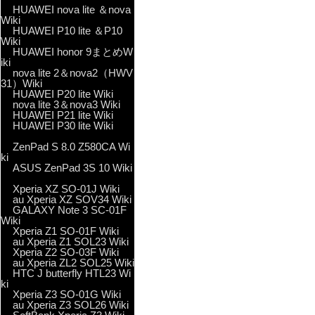
HUAWEI nova lite ＆nova
Wiki
HUAWEI P10 lite ＆P10
Wiki
HUAWEI honor 9まとめW
iki
nova lite 2＆nova2（HWV
31）Wiki
HUAWEI P20 lite Wiki
nova lite 3＆nova3 Wiki
HUAWEI P21 lite Wiki
HUAWEI P30 lite Wiki
ZenPad S 8.0 Z580CA Wi
ki
ASUS ZenPad 3S 10 Wiki
Xperia XZ SO-01J Wiki
au Xperia XZ SOV34 Wiki
GALAXY Note 3 SC-01F
Wiki
Xperia Z1 SO-01F Wiki
au Xperia Z1 SOL23 Wiki
Xperia Z2 SO-03F Wiki
au Xperia ZL2 SOL25 Wiki
HTC J butterfly HTL23 Wi
ki
Xperia Z3 SO-01G Wiki
au Xperia Z3 SOL26 Wiki